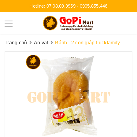
Hotline:
07.08.09.9959
-
0905.855.446
Trang chủ
Ăn vặt
Bánh 12 con giáp Luckfamily