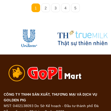
1
2
3
4
5
CÔNG TY TNHH SẢN XUẤT, THƯƠNG MẠI VÀ DỊCH VỤ
GOLDEN PIG
MST: 0402138093 Do Sở Kế hoạch - Đầu tư thành phố Đà