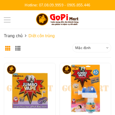
Hotline:
07.08.09.9959
-
0905.855.446
Trang chủ
Diệt côn trùng
Mặc định