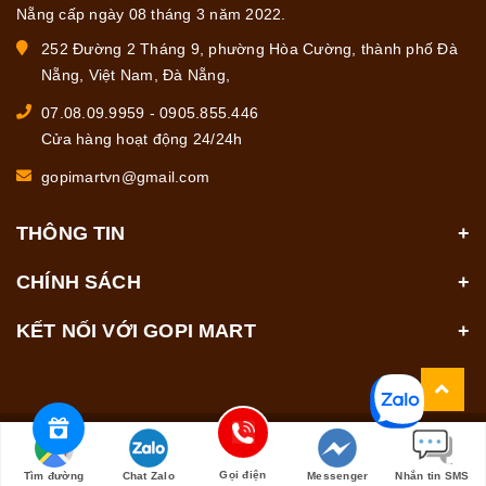
Nẵng cấp ngày 08 tháng 3 năm 2022.
252 Đường 2 Tháng 9, phường Hòa Cường, thành phố Đà
Nẵng, Việt Nam, Đà Nẵng,
07.08.09.9959
-
0905.855.446
Cửa hàng hoạt động 24/24h
gopimartvn@gmail.com
THÔNG TIN
CHÍNH SÁCH
KẾT NỐI VỚI GOPI MART
© Bản quyền thuộc về
GOPI MART
Cung cấp bởi
Sapo
Gọi điện
Tìm đường
Chat Zalo
Messenger
Nhắn tin SMS