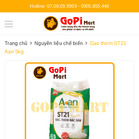
Hotline:
07.08.09.9959
-
0905.855.446
Trang chủ
Nguyên liệu chế biến
Gạo thơm ST21
Aan 5kg