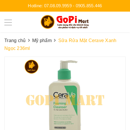
Hotline:
07.08.09.9959
-
0905.855.446
Trang chủ
Mỹ phẩm
Sữa Rửa Mặt Cerave Xanh
Ngọc 236ml