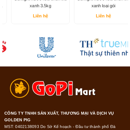
xanh 3.5kg
xanh loại gói
Liên hệ
Liên hệ
CÔNG TY TNHH SẢN XUẤT, THƯƠNG MẠI VÀ DỊCH VỤ
GOLDEN PIG
MST: 0402138093 Do Sở Kế hoạch - Đầu tư thành phố Đà