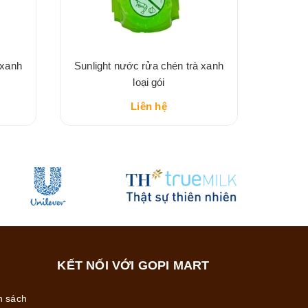
 xanh
Sunlight nước rửa chén trà xanh
loại gói
Liên hệ
KẾT NỐI VỚI GOPI MART
h sách