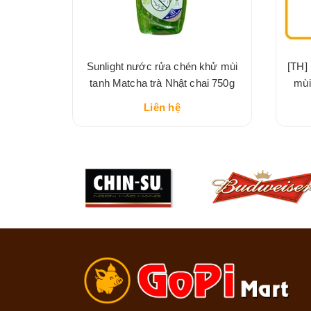
 dầu thảo
Sunlight nước rửa chén khử mùi
[TH]
Trà chai
tanh Matcha trà Nhật chai 750g
mùi
Liên hệ