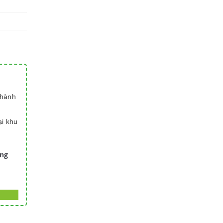
thành
ại khu
àng