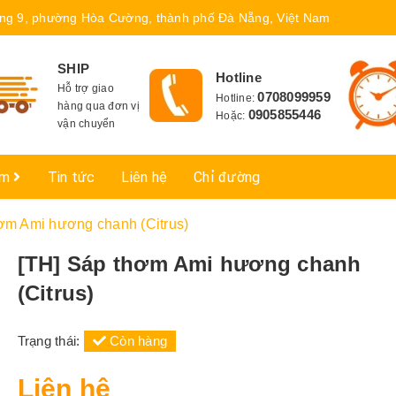
ng 9, phường Hòa Cường, thành phố Đà Nẵng, Việt Nam
SHIP
Hotline
Hỗ trợ giao
0708099959
Hotline:
hàng qua đơn vị
0905855446
Hoặc:
vận chuyển
ẩm
Tin tức
Liên hệ
Chỉ đường
ơm Ami hương chanh (Citrus)
[TH] Sáp thơm Ami hương chanh
(Citrus)
Trạng thái:
Còn hàng
Liên hệ