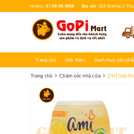
Hotline:
07.08.09.9959
Địa chỉ
:
252 Đường 2 Thá
Trang chủ
Giới thiệu
Danh mục sản ph
Trang chủ
Chăm sóc nhà cửa
[TH] Sáp th