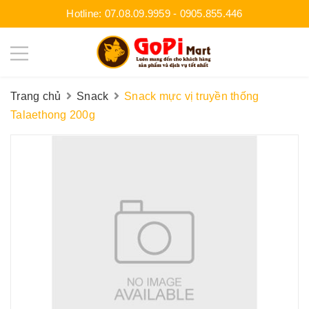
Hotline:
07.08.09.9959
-
0905.855.446
Trang chủ
Snack
Snack mực vị truyền thống
Talaethong 200g