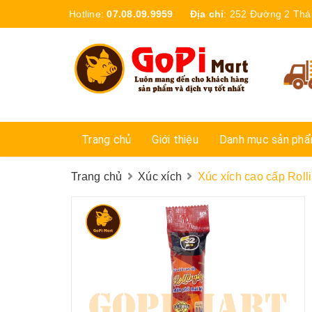
Hotline:
07.08.09.9959
Địa chỉ
:
252 Đường 2 Thá
Trang chủ
Giới thiệu
Danh mục sản ph
Trang chủ
Xúc xích
Xúc xích cao cấp Rol