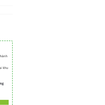
thành
ại khu
àng