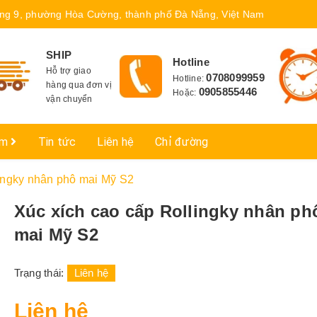
ng 9, phường Hòa Cường, thành phố Đà Nẵng, Việt Nam
SHIP
Hotline
Hỗ trợ giao
0708099959
Hotline:
hàng qua đơn vị
0905855446
Hoặc:
vận chuyển
ẩm
Tin tức
Liên hệ
Chỉ đường
lingky nhân phô mai Mỹ S2
Xúc xích cao cấp Rollingky nhân ph
mai Mỹ S2
Trạng thái:
Liên hệ
Liên hệ