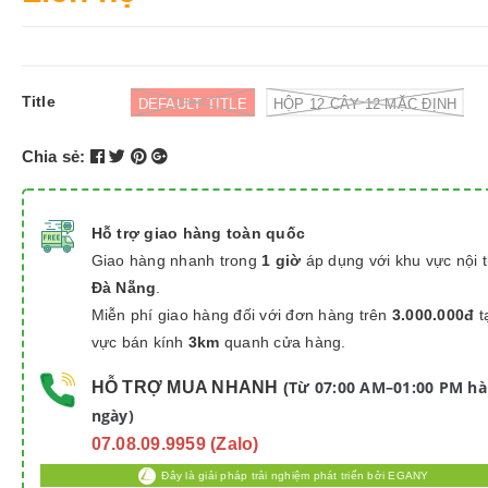
Title
DEFAULT TITLE
HỘP 12 CÂY 12 MẶC ĐỊNH
Chia sẻ:
Hỗ trợ giao hàng toàn quốc
Giao hàng nhanh trong
1 giờ
áp dụng với khu vực nội 
Đà Nẵng
.
Miễn phí giao hàng đối với đơn hàng trên
3.000.000đ
t
vực bán kính
3km
quanh cửa hàng.
Từ 07:00 AM–01:00 PM h
HỖ TRỢ MUA NHANH
(
ngày)
07.08.09.9959 (Zalo)
Đây là giải pháp trải nghiệm phát triển bởi EGANY