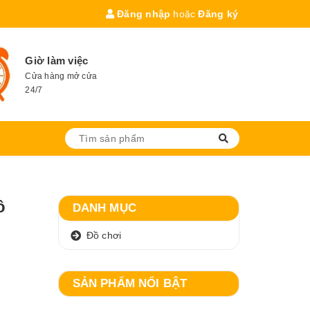
Đăng nhập
hoặc
Đăng ký
Giờ làm việc
Cửa hàng mở cửa
24/7
ô
DANH MỤC
Đồ chơi
SẢN PHẨM NỔI BẬT