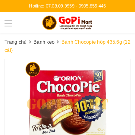
Hotline:
07.08.09.9959
-
0905.855.446
Trang chủ
Bánh kẹo
Bánh Chocopie hộp 435.6g (12
cái)