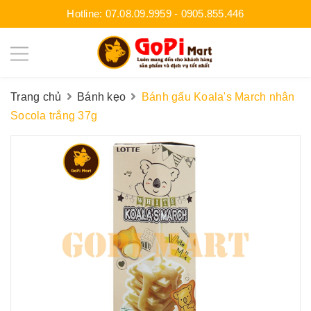
Hotline:
07.08.09.9959
-
0905.855.446
Trang chủ
Bánh kẹo
Bánh gấu Koala's March nhân
Socola trắng 37g