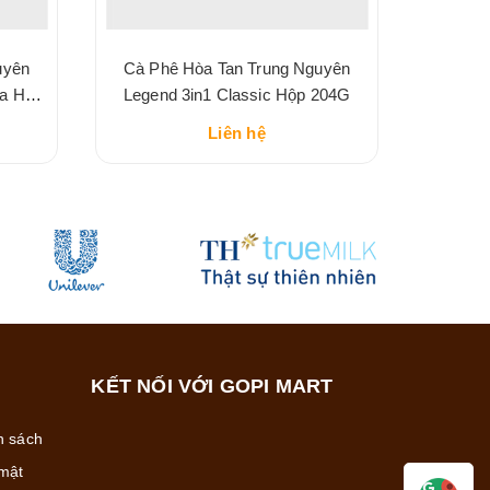
uyên
Cà Phê Hòa Tan Trung Nguyên
ha Hộp
Legend 3in1 Classic Hộp 204G
Liên hệ
KẾT NỐI VỚI GOPI MART
h sách
mật