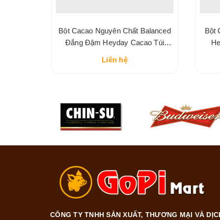
t Sữa
Bột Cacao Nguyên Chất Balanced
Bột 
eyday
Đắng Đậm Heyday Cacao Túi
He
225G
Liên hệ
CÔNG TY TNHH SẢN XUẤT, THƯƠNG MẠI VÀ DỊC