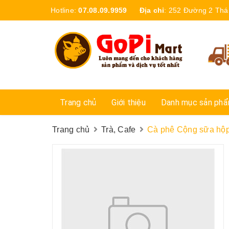
Hotline:
07.08.09.9959
Địa chỉ
:
252 Đường 2 Thá
Trang chủ
Giới thiệu
Danh mục sản ph
Trang chủ
Trà, Cafe
Cà phê Cộng sữa hộ