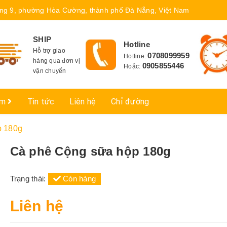
ng 9, phường Hòa Cường, thành phố Đà Nẵng, Việt Nam
SHIP
Hotline
Hỗ trợ giao
0708099959
Hotline:
hàng qua đơn vị
0905855446
Hoặc:
vận chuyển
ẩm
Tin tức
Liên hệ
Chỉ đường
p 180g
Cà phê Cộng sữa hộp 180g
Trạng thái:
Còn hàng
Liên hệ