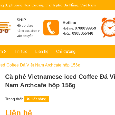
ng 9, phường Hòa Cường, thành phố Đà Nẵng, Việt Nam
SHIP
Hotline
Hỗ trợ giao
0708099959
Hotline:
hàng qua đơn vị
0905855446
Hoặc:
vận chuyển
ẩm
Tin tức
Liên hệ
Chỉ đường
ced Coffee Đá Việt Nam Archcafe hộp 156g
Cà phê Vietnamese iced Coffee Đá Vi
Nam Archcafe hộp 156g
Trạng thái:
Hết hàng
Liên hệ