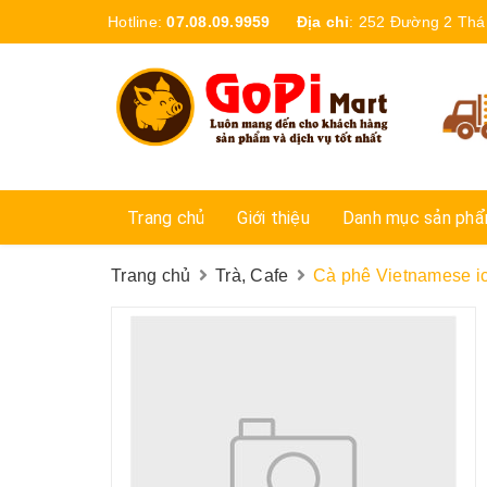
Hotline:
07.08.09.9959
Địa chỉ
:
252 Đường 2 Thá
Trang chủ
Giới thiệu
Danh mục sản ph
Trang chủ
Trà, Cafe
Cà phê Vietnamese i