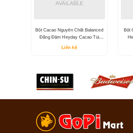
t Sữa
Bột Cacao Nguyên Chất Balanced
Bột 
eyday
Đắng Đậm Heyday Cacao Túi
He
225G
Liên hệ