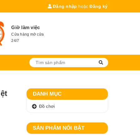
Đăng nhập
hoặc
Đăng ký
Giờ làm việc
Cửa hàng mở cửa
24/7
ệt
DANH MỤC
Đồ chơi
SẢN PHẨM NỔI BẬT