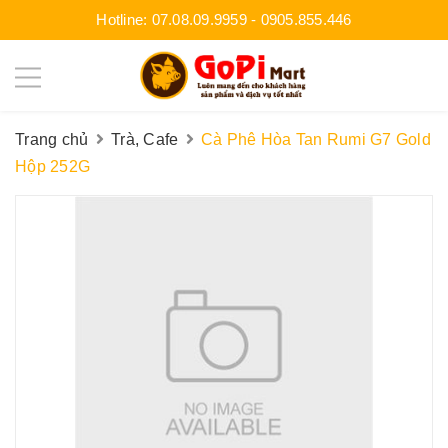
Hotline:
07.08.09.9959
-
0905.855.446
Trang chủ
Trà, Cafe
Cà Phê Hòa Tan Rumi G7 Gold
Hộp 252G