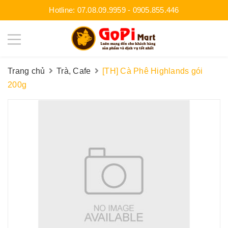
Hotline:
07.08.09.9959
-
0905.855.446
Trang chủ
Trà, Cafe
[TH] Cà Phê Highlands gói
200g