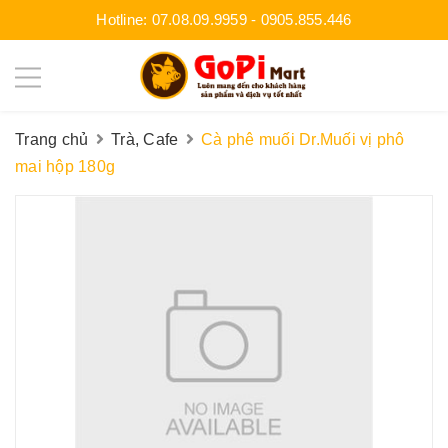
Hotline:
07.08.09.9959
-
0905.855.446
Trang chủ
Trà, Cafe
Cà phê muối Dr.Muối vị phô
mai hộp 180g