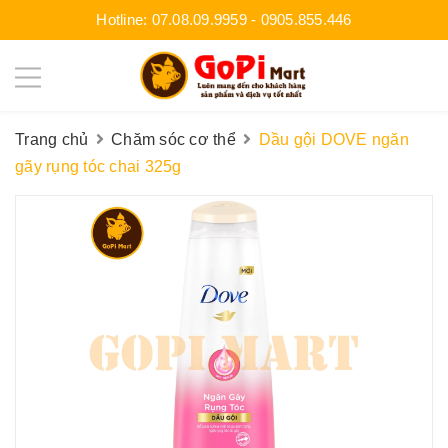
Hotline:
07.08.09.9959
-
0905.855.446
Trang chủ
Chăm sóc cơ thể
Dầu gội DOVE ngăn
gãy rụng tóc chai 325g