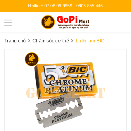
Hotline:
07.08.09.9959
-
0905.855.446
Trang chủ
Chăm sóc cơ thể
Lưỡi lam BIC