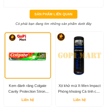
SẢN PHẨM LIÊN QUAN
Có phải bạn đang tìm những sản phẩm dưới đây
Kem đánh răng Colgate
Xịt khử mùi X-Men Impact
Cavity Protection Strong
Phóng khoáng Cá tính chai
Teeth ngừa sâu răng, răng
100ml
Liên hệ
Liên hệ
chắc khỏe 45g