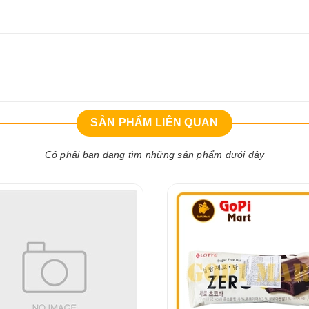
SẢN PHẨM LIÊN QUAN
Có phải bạn đang tìm những sản phẩm dưới đây