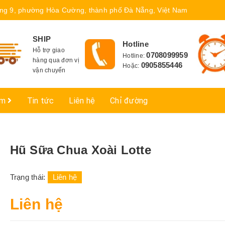
ng 9, phường Hòa Cường, thành phố Đà Nẵng, Việt Nam
SHIP
Hotline
Hỗ trợ giao
0708099959
Hotline:
hàng qua đơn vị
0905855446
Hoặc:
vận chuyển
ẩm
Tin tức
Liên hệ
Chỉ đường
Hũ Sữa Chua Xoài Lotte
Trạng thái:
Liên hệ
Liên hệ