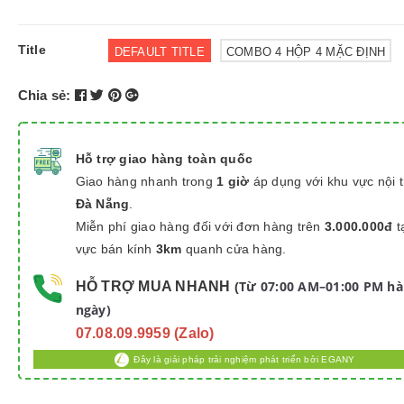
Title
DEFAULT TITLE
COMBO 4 HỘP 4 MẶC ĐỊNH
Chia sẻ:
Hỗ trợ giao hàng toàn quốc
Giao hàng nhanh trong
1 giờ
áp dụng với khu vực nội 
Đà Nẵng
.
Miễn phí giao hàng đối với đơn hàng trên
3.000.000đ
t
vực bán kính
3km
quanh cửa hàng.
Từ 07:00 AM–01:00 PM h
HỖ TRỢ MUA NHANH
(
ngày)
07.08.09.9959 (Zalo)
Đây là giải pháp trải nghiệm phát triển bởi EGANY