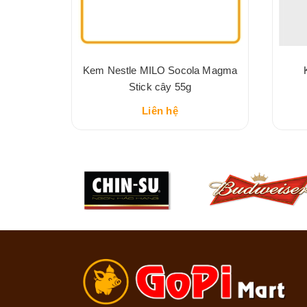
hoco hũ
Kem Nestle MILO Socola Magma
Stick cây 55g
Liên hệ