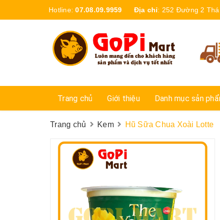
Hotline:
07.08.09.9959
Địa chỉ
:
252 Đường 2 Thá
Trang chủ
Giới thiệu
Danh mục sản ph
Trang chủ
Kem
Hũ Sữa Chua Xoài Lotte