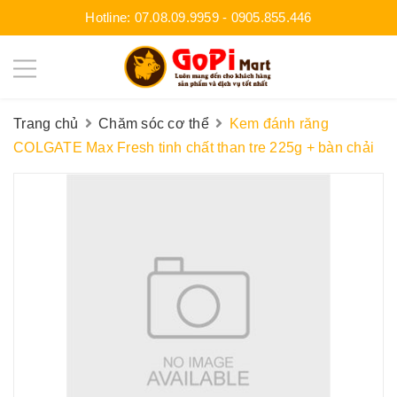
Hotline:
07.08.09.9959
-
0905.855.446
Trang chủ
Chăm sóc cơ thể
Kem đánh răng
COLGATE Max Fresh tinh chất than tre 225g + bàn chải