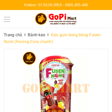
Hotline:
07.08.09.9959
-
0905.855.446
Trang chủ
Bánh kẹo
Kẹo gum bong bóng Fusen
Nomi (Hương Cola chanh)