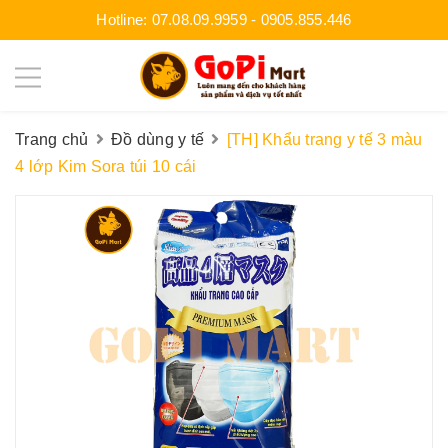
Hotline:
07.08.09.9959
-
0905.855.446
Trang chủ
Đồ dùng y tế
[TH] Khẩu trang y tế 3 màu
4 lớp Kim Sora túi 10 cái