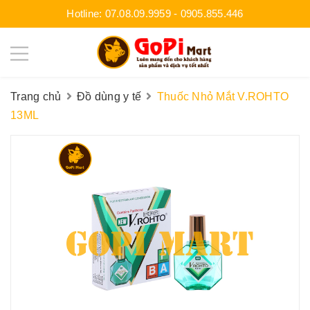
Hotline:
07.08.09.9959
-
0905.855.446
Trang chủ
Đồ dùng y tế
Thuốc Nhỏ Mắt V.ROHTO
13ML