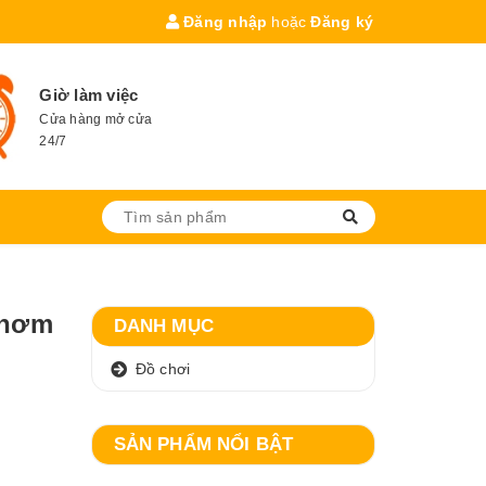
Đăng nhập
hoặc
Đăng ký
Giờ làm việc
Cửa hàng mở cửa
24/7
thơm
DANH MỤC
Đồ chơi
SẢN PHẨM NỔI BẬT