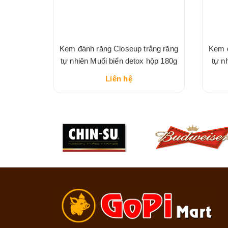
g Soda &
Kem đánh răng Closeup trắng răng
Kem đ
g
tự nhiên Muối biển detox hộp 180g
tự n
Liên hệ