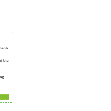
thành
ại khu
àng