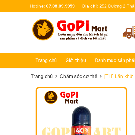
Hotline:
07.08.09.9959
Địa chỉ
:
252 Đường 2 Thá
Trang chủ
Giới thiệu
Danh mục sản ph
Trang chủ
Chăm sóc cơ thể
[TH] Lăn khử