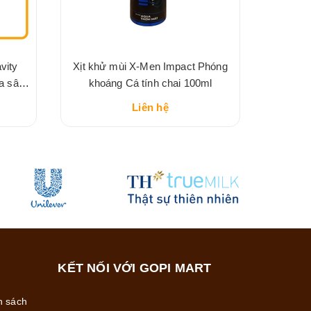
vity
Xịt khử mùi X-Men Impact Phóng
ừa sâu
khoáng Cá tính chai 100ml
5g
Liên hệ
KẾT NỐI VỚI GOPI MART
h sách