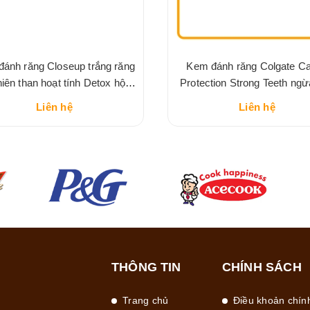
ánh răng Closeup trắng răng
Kem đánh răng Colgate Ca
hiên than hoạt tính Detox hộp
Protection Strong Teeth ng
180g
răng, răng chắc khỏe 4
Liên hệ
Liên hệ
THÔNG TIN
CHÍNH SÁCH
Trang chủ
Điều khoản chín