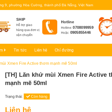
ng 9, phường Hòa Cường, thành phố Đà Nẵng, Việt Nam
SHIP
Hotline
Hỗ trợ giao
0708099959
Hotline:
hàng qua đơn vị
0905855446
Hoặc:
vận chuyển
ẩm
Tin tức
Liên hệ
Chỉ đường
 mùi Xmen Fire Active thơm mạnh mẽ 50ml
[TH] Lăn khử mùi Xmen Fire Active 
mạnh mẽ 50ml
Trạng thái:
Còn hàng
Liên hệ