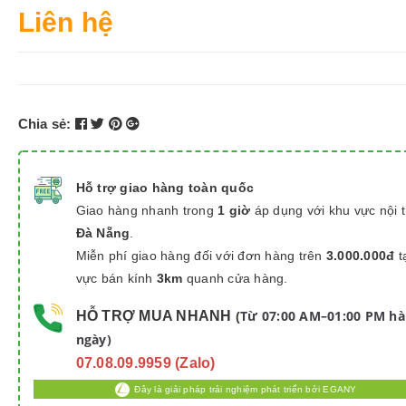
Liên hệ
Chia sẻ:
Hỗ trợ giao hàng toàn quốc
Giao hàng nhanh trong
1 giờ
áp dụng với khu vực nội 
Đà Nẵng
.
Miễn phí giao hàng đối với đơn hàng trên
3.000.000đ
t
vực bán kính
3km
quanh cửa hàng.
Từ 07:00 AM–01:00 PM h
HỖ TRỢ MUA NHANH
(
ngày)
07.08.09.9959 (Zalo)
Đây là giải pháp trải nghiệm phát triển bởi EGANY