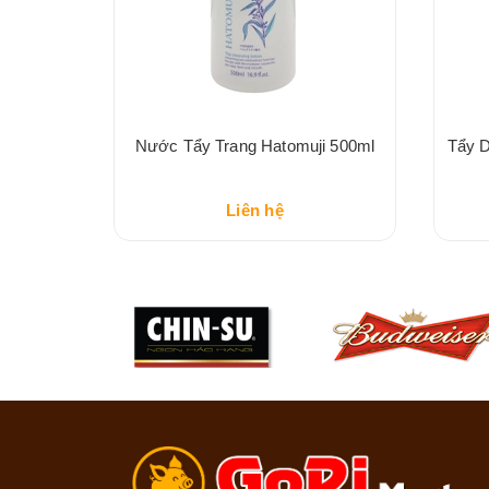
 Sena
Nước Tẩy Trang Hatomuji 500ml
Tẩy D
 Mask,
Liên hệ