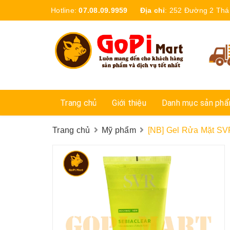
Hotline:
07.08.09.9959
Địa chỉ
:
252 Đường 2 Thá
Trang chủ
Giới thiệu
Danh mục sản ph
Trang chủ
Mỹ phẩm
[NB] Gel Rửa Mặt SV