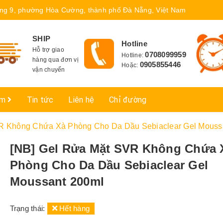
ng 9, phường Hòa Cường, thành phố Đà Nẵng, Việt Nam
SHIP
Hotline
Hỗ trợ giao
0708099959
Hotline:
hàng qua đơn vị
0905855446
Hoặc:
vận chuyển
ẩm
Tin tức
Liên hệ
Chỉ đường
R Không Chứa Xà Phòng Cho Da Dầu Sebiaclear Gel Mouss
[NB] Gel Rửa Mặt SVR Không Chứa 
Phòng Cho Da Dầu Sebiaclear Gel
Moussant 200ml
Trạng thái:
Hết hàng