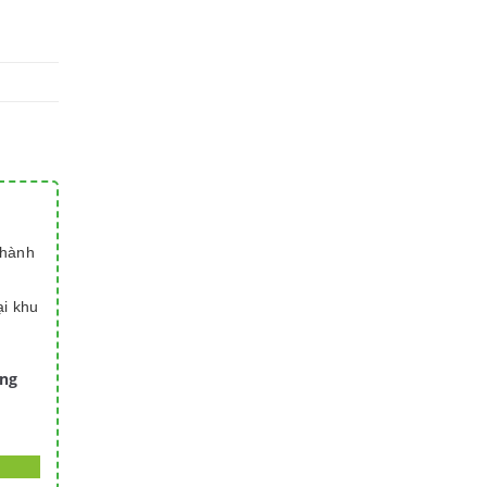
thành
ại khu
àng