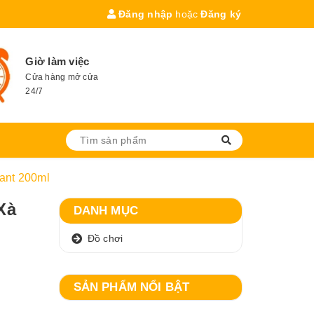
Đăng nhập
hoặc
Đăng ký
Giờ làm việc
Cửa hàng mở cửa
24/7
ant 200ml
Xà
DANH MỤC
Đồ chơi
SẢN PHẨM NỔI BẬT