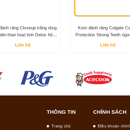
ánh răng Closeup trắng răng
Kem đánh răng Colgate Ca
hiên than hoạt tính Detox hộp
Protection Strong Teeth ng
180g
răng, răng chắc khỏe 4
Liên hệ
Liên hệ
THÔNG TIN
CHÍNH SÁCH
Trang chủ
Điều khoản chín