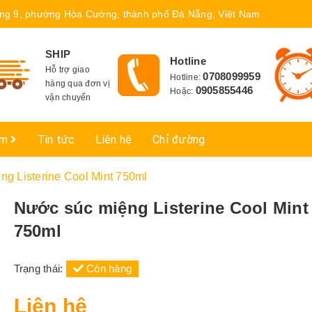
ng 9, phường Hòa Cường, thành phố Đà Nẵng, Việt Nam
SHIP
Hotline
Hỗ trợ giao
0708099959
Hotline:
hàng qua đơn vị
0905855446
Hoặc:
vận chuyển
ẩm
Tin tức
Liên hệ
Chỉ đường
g Listerine Cool Mint 750ml
Nước súc miệng Listerine Cool Mint
750ml
Trạng thái:
Còn hàng
Liên hệ