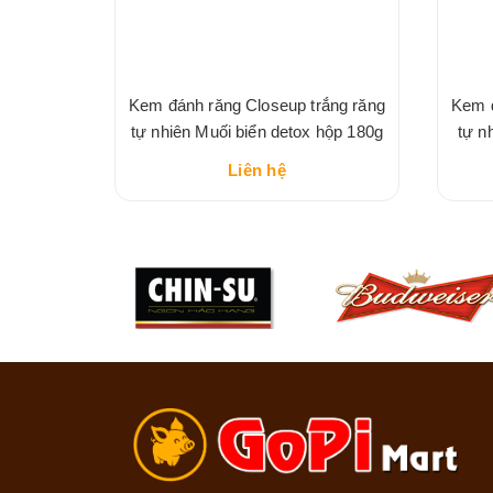
g Soda &
Kem đánh răng Closeup trắng răng
Kem đ
g
tự nhiên Muối biển detox hộp 180g
tự n
Liên hệ