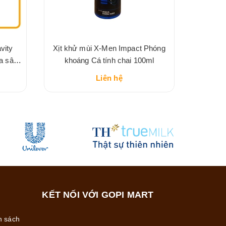
vity
Xịt khử mùi X-Men Impact Phóng
ừa sâu
khoáng Cá tính chai 100ml
5g
Liên hệ
KẾT NỐI VỚI GOPI MART
h sách