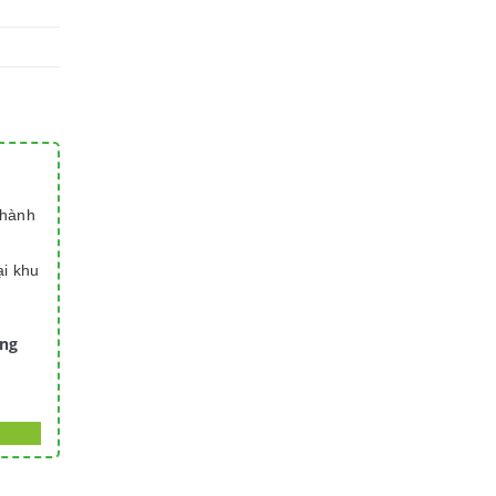
thành
ại khu
àng