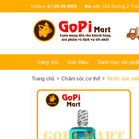
Hotline:
07.08.09.9959
Địa chỉ
:
252 Đường 2 Thá
Trang chủ
Giới thiệu
Danh mục sản ph
Trang chủ
Chăm sóc cơ thể
Nước súc miện