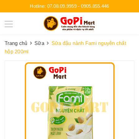
Hotline:
07.08.09.9959
-
0905.855.446
Trang chủ
Sữa
Sữa đậu nành Fami nguyên chất
hộp 200ml