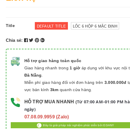
Title
DEFAULT TITLE
LỐC 6 HỘP 6 MẶC ĐỊNH
Chia sẻ:
Hỗ trợ giao hàng toàn quốc
Giao hàng nhanh trong
1 giờ
áp dụng với khu vực nội 
Đà Nẵng
.
Miễn phí giao hàng đối với đơn hàng trên
3.000.000đ
t
vực bán kính
3km
quanh cửa hàng.
Từ 07:00 AM–01:00 PM h
HỖ TRỢ MUA NHANH
(
ngày)
07.08.09.9959 (Zalo)
Đây là giải pháp trải nghiệm phát triển bởi EGANY