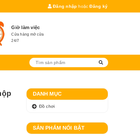
Đăng nhập
hoặc
Đăng ký
Giờ làm việc
Cửa hàng mở cửa
24/7
 hộp
DANH MỤC
Đồ chơi
SẢN PHẨM NỔI BẬT