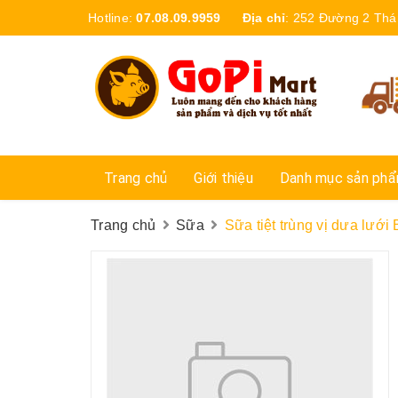
Hotline:
07.08.09.9959
Địa chỉ
:
252 Đường 2 Thá
Trang chủ
Giới thiệu
Danh mục sản ph
Trang chủ
Sữa
Sữa tiệt trùng vị dưa lưới