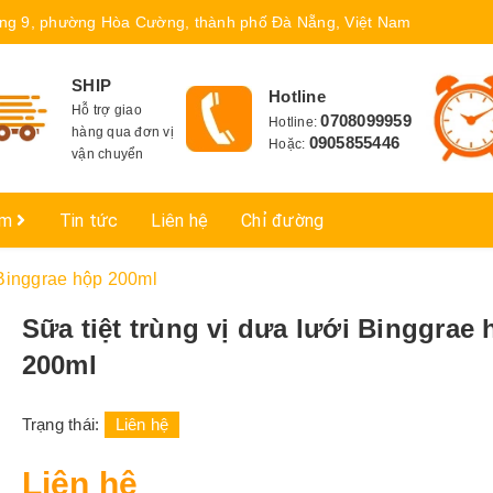
ng 9, phường Hòa Cường, thành phố Đà Nẵng, Việt Nam
SHIP
Hotline
Hỗ trợ giao
0708099959
Hotline:
hàng qua đơn vị
0905855446
Hoặc:
vận chuyển
ẩm
Tin tức
Liên hệ
Chỉ đường
 Binggrae hộp 200ml
Sữa tiệt trùng vị dưa lưới Binggrae
200ml
Trạng thái:
Liên hệ
Liên hệ