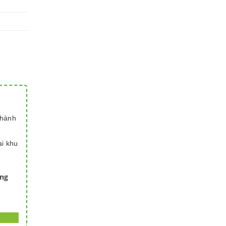
thành
ại khu
àng