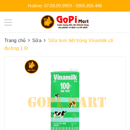
Hotline:
07.08.09.9959
-
0905.855.446
Trang chủ
Sữa
Sữa tươi tiệt trùng Vinamilk có
đường 1 lít