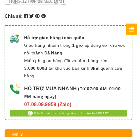
THÙNG 12 HỘP 12 MẶC ĐỊNH
Chia sẻ:
Hỗ trợ giao hàng toàn quốc
Giao hàng nhanh trong
1 giờ
áp dụng với khu vực
nội thành
Đà Nẵng
.
Miễn phí giao hàng đối với đơn hàng trên
3.000.000đ
tại khu vực bán kính
3km
quanh cửa
hàng.
Từ 07:00 AM–01:00
HỖ TRỢ MUA NHANH
(
PM hàng ngày)
07.08.09.9959 (Zalo)
Đây là giải pháp trải nghiệm phát triển bởi EGANY
Mô tả