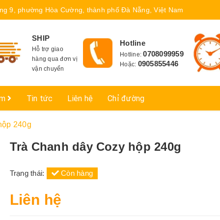
ng 9, phường Hòa Cường, thành phố Đà Nẵng, Việt Nam
SHIP
Hotline
Hỗ trợ giao
0708099959
Hotline:
hàng qua đơn vị
0905855446
Hoặc:
vận chuyển
ẩm
Tin tức
Liên hệ
Chỉ đường
hộp 240g
Trà Chanh dây Cozy hộp 240g
Trạng thái:
Còn hàng
Liên hệ