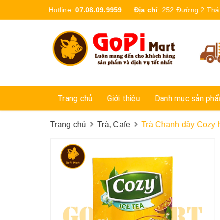
Hotline:
07.08.09.9959
Địa chỉ
:
252 Đường 2 Thá
Trang chủ
Giới thiệu
Danh mục sản ph
Trang chủ
Trà, Cafe
Trà Chanh dây Cozy 