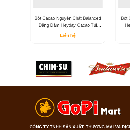
t Sữa
Bột Cacao Nguyên Chất Balanced
Bột 
eyday
Đắng Đậm Heyday Cacao Túi
He
225G
Liên hệ
CÔNG TY TNHH SẢN XUẤT, THƯƠNG MẠI VÀ DỊC