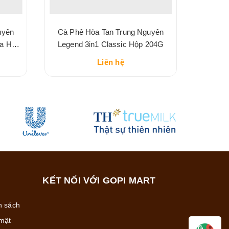
uyên
Cà Phê Hòa Tan Trung Nguyên
ha Hộp
Legend 3in1 Classic Hộp 204G
Liên hệ
KẾT NỐI VỚI GOPI MART
h sách
mật