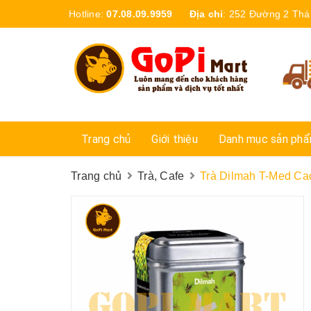
Hotline:
07.08.09.9959
Địa chỉ
:
252 Đường 2 Thá
Trang chủ
Giới thiệu
Danh mục sản ph
Trang chủ
Trà, Cafe
Trà Dilmah T-Med Cad