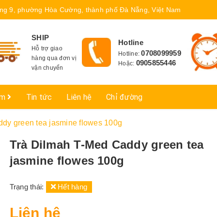
ng 9, phường Hòa Cường, thành phố Đà Nẵng, Việt Nam
SHIP
Hotline
Hỗ trợ giao
0708099959
Hotline:
hàng qua đơn vị
0905855446
Hoặc:
vận chuyển
ẩm
Tin tức
Liên hệ
Chỉ đường
dy green tea jasmine flowes 100g
Trà Dilmah T-Med Caddy green tea
jasmine flowes 100g
Trạng thái:
Hết hàng
Liên hệ