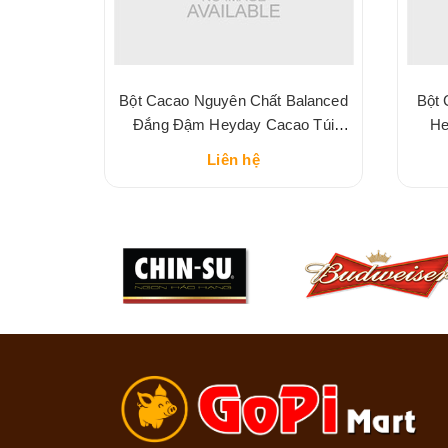
t Sữa
Bột Cacao Nguyên Chất Balanced
Bột 
eyday
Đắng Đậm Heyday Cacao Túi
He
225G
Liên hệ