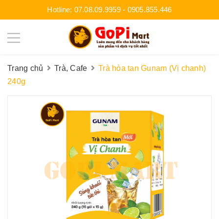
Hotline:
07.08.09.9959
-
0905.855.446
Trang chủ
Trà, Cafe
Trà hòa tan Gunam (Vị chanh)
240g