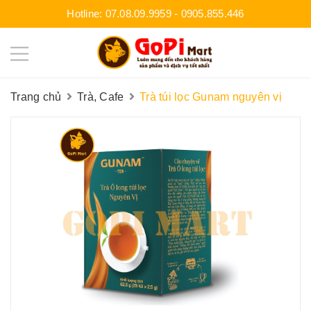
Hotline:
07.08.09.9959
-
0905.855.446
Trang chủ
Trà, Cafe
Trà túi lọc Gunam nguyên vị