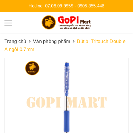
Hotline:
07.08.09.9959
-
0905.855.446
Trang chủ
Văn phòng phẩm
Bút bi Tritouch Double
A ngòi 0.7mm