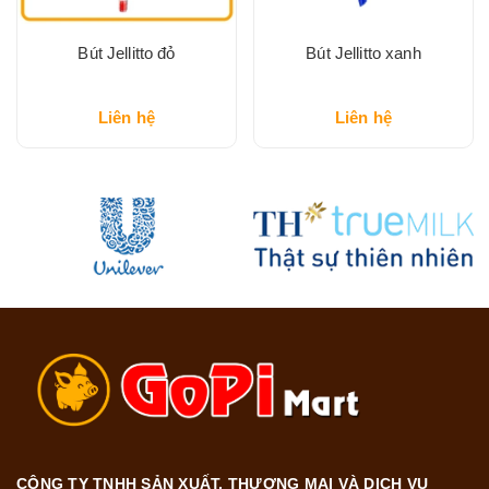
Bút Jellitto đỏ
Bút Jellitto xanh
Liên hệ
Liên hệ
CÔNG TY TNHH SẢN XUẤT, THƯƠNG MẠI VÀ DỊCH VỤ