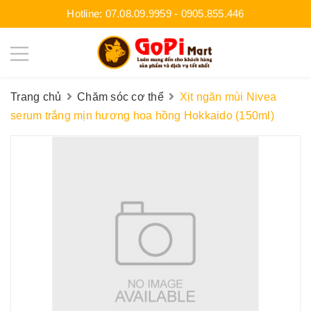
Hotline:
07.08.09.9959
-
0905.855.446
Trang chủ
Chăm sóc cơ thể
Xịt ngăn mùi Nivea
serum trắng mịn hương hoa hồng Hokkaido (150ml)