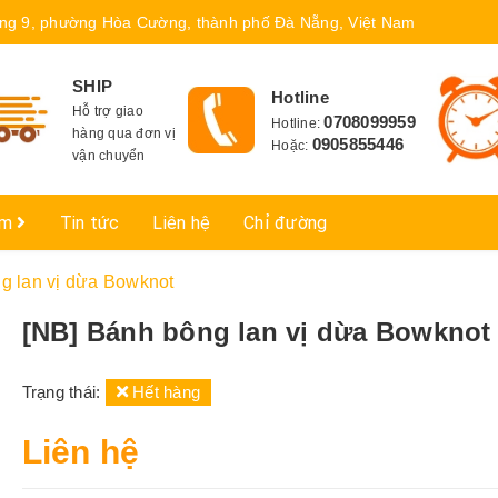
ng 9, phường Hòa Cường, thành phố Đà Nẵng, Việt Nam
SHIP
Hotline
Hỗ trợ giao
0708099959
Hotline:
hàng qua đơn vị
0905855446
Hoặc:
vận chuyển
ẩm
Tin tức
Liên hệ
Chỉ đường
g lan vị dừa Bowknot
[NB] Bánh bông lan vị dừa Bowknot
Trạng thái:
Hết hàng
Liên hệ