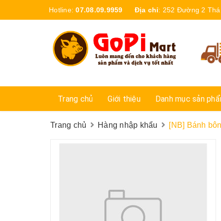
Hotline:
07.08.09.9959
Địa chỉ
:
252 Đường 2 Thá
Trang chủ
Giới thiệu
Danh mục sản ph
Trang chủ
Hàng nhập khẩu
[NB] Bánh bôn