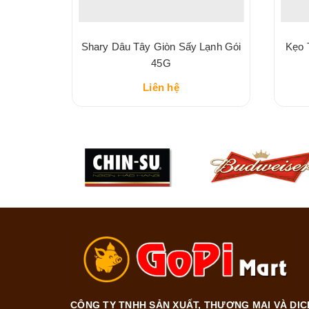
ấy Giòn
Shary Dâu Tây Giòn Sấy Lạnh Gói
Kẹo 
45G
Liên hệ
CÔNG TY TNHH SẢN XUẤT, THƯƠNG MẠI VÀ DỊC