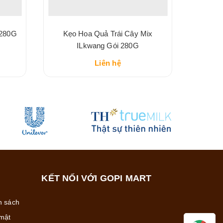
 280G
Kẹo Hoa Quả Trái Cây Mix
ILkwang Gói 280G
Liên hệ
KẾT NỐI VỚI GOPI MART
h sách
mật