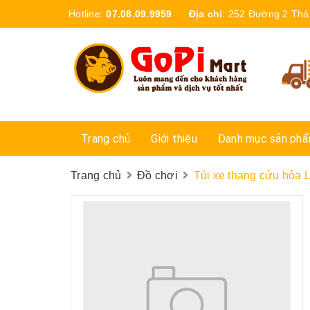
Hotline:
07.08.09.9959
Địa chỉ
:
252 Đường 2 Thá
Trang chủ
Giới thiệu
Danh mục sản ph
Trang chủ
Đồ chơi
Túi xe thang cứu hỏa