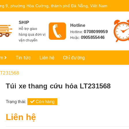
ng 9, phường Hòa Cường, thành phố Đà Nẵng, Việt Nam
SHIP
Hotline
Hỗ trợ giao
0708099959
Hotline:
hàng qua đơn vị
0905855446
Hoặc:
vận chuyển
ẩm
Tin tức
Liên hệ
Chỉ đường
 LT231568
Túi xe thang cứu hỏa LT231568
Trạng thái:
Còn hàng
Liên hệ