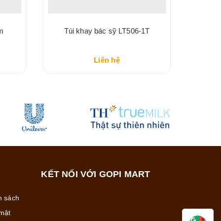
m
Túi khay bác sỹ LT506-1T
Liên hệ
KẾT NỐI VỚI GOPI MART
h sách
mật