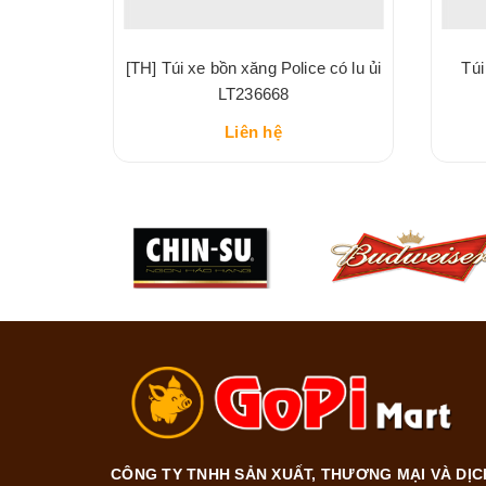
ua LT68-
[TH] Túi xe bồn xăng Police có lu ủi
Túi
LT236668
Liên hệ
CÔNG TY TNHH SẢN XUẤT, THƯƠNG MẠI VÀ DỊC