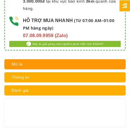
3.000.000đ
tại khu vực bán kính
3km
quanh cửa
hàng.
Từ 07:00 AM–01:00
HỖ TRỢ MUA NHANH
(
PM hàng ngày)
07.08.09.9959 (Zalo)
Đây là giải pháp trải nghiệm phát triển bởi EGANY
Mô tả
Thông tin
Đánh giá