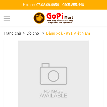
Hotline:
07.08.09.9959
-
0905.855.446
Trang chủ
Đồ chơi
Bảng xoá - 991 Việt Nam