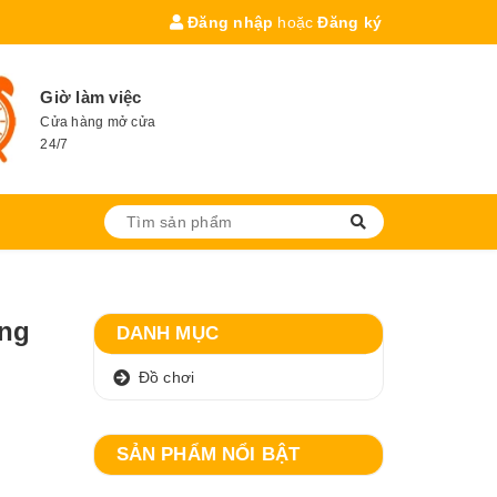
Đăng nhập
hoặc
Đăng ký
Giờ làm việc
Cửa hàng mở cửa
24/7
ơng
DANH MỤC
Đồ chơi
SẢN PHẨM NỔI BẬT