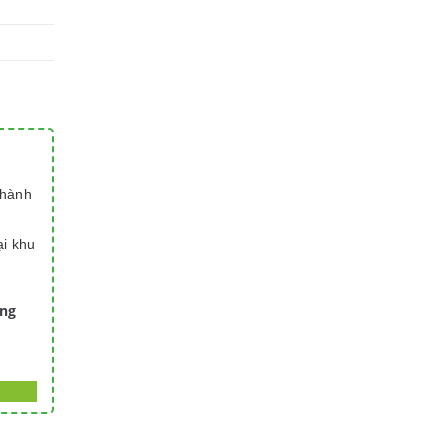
thành
ại khu
àng