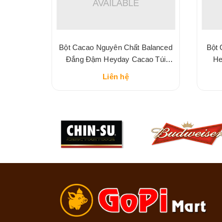
t Sữa
Bột Cacao Nguyên Chất Balanced
Bột 
eyday
Đắng Đậm Heyday Cacao Túi
He
225G
Liên hệ