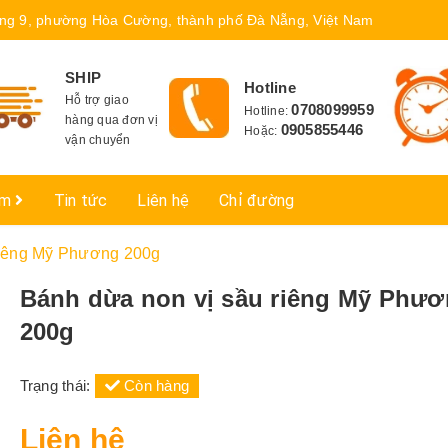
ng 9, phường Hòa Cường, thành phố Đà Nẵng, Việt Nam
SHIP
Hotline
Hỗ trợ giao
0708099959
Hotline:
hàng qua đơn vị
0905855446
Hoặc:
vận chuyển
ẩm
Tin tức
Liên hệ
Chỉ đường
riêng Mỹ Phương 200g
Bánh dừa non vị sầu riêng Mỹ Phư
200g
Trạng thái:
Còn hàng
Liên hệ