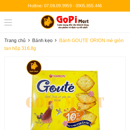
Hotline:
07.08.09.9959
-
0905.855.446
Trang chủ
Bánh kẹo
Bánh GOUTE ORION mè giòn
tan hộp 316.8g