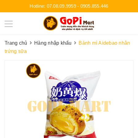
Hotline:
07.08.09.9959
-
0905.855.446
Trang chủ
Hàng nhập khẩu
Bánh mì Aidebao nhân
trứng sữa