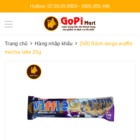
Hotline:
07.08.09.9959
-
0905.855.446
Trang chủ
Hàng nhập khẩu
[NB] Bánh tango waffle
mocha latte 25g