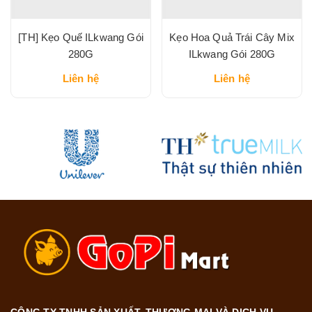
[TH] Kẹo Quế ILkwang Gói
Kẹo Hoa Quả Trái Cây Mix
280G
ILkwang Gói 280G
Liên hệ
Liên hệ
CÔNG TY TNHH SẢN XUẤT, THƯƠNG MẠI VÀ DỊCH VỤ