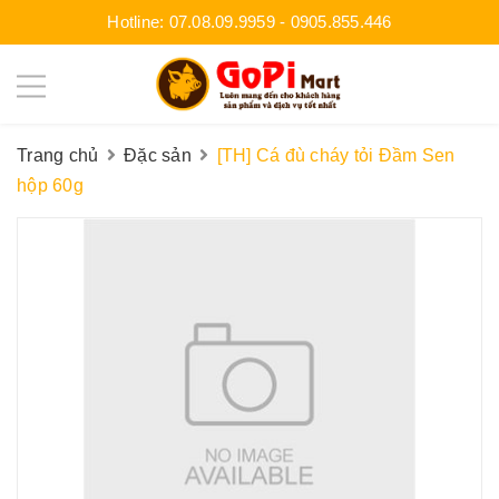
Hotline:
07.08.09.9959
-
0905.855.446
Trang chủ
Đặc sản
[TH] Cá đù cháy tỏi Đầm Sen
hộp 60g