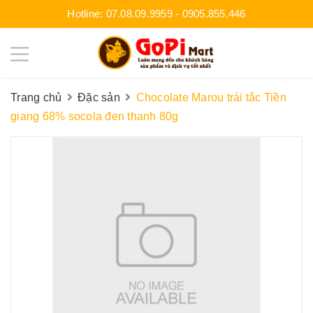
Hotline:
07.08.09.9959
-
0905.855.446
Trang chủ
Đặc sản
Chocolate Marou trái tắc Tiền
giang 68% socola đen thanh 80g