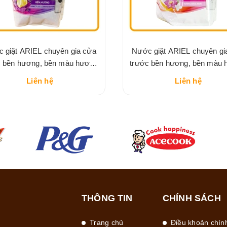
 giặt ARIEL chuyên gia cửa
Nước giặt ARIEL chuyên gi
c bền hương, bền màu hương
trước bền hương, bền màu
wny oải hương túi 3.05kg
sen và nhài túi 3.05kg
Liên hệ
Liên hệ
THÔNG TIN
CHÍNH SÁCH
Trang chủ
Điều khoản chín