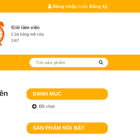
Đăng nhập
hoặc
Đăng ký
Giờ làm việc
Cửa hàng mở cửa
24/7
ên
DANH MỤC
Đồ chơi
SẢN PHẨM NỔI BẬT