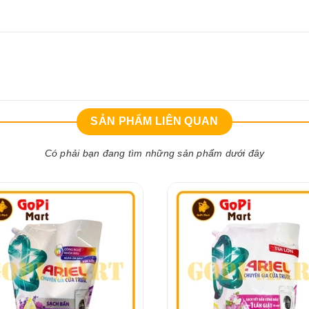
SẢN PHẨM LIÊN QUAN
Có phải bạn đang tìm những sản phẩm dưới đây