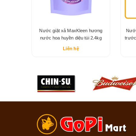
hiết hoa
Nước giặt xả MaxKleen hương
Nước
nước hoa huyền diệu túi 2.4kg
trướ
Do
Liên hệ