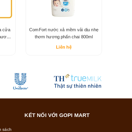
a cửa
ComFort nước xả mềm vải dịu nhẹ
 hương
thơm hương phấn chai 800ml
Liên hệ
KẾT NỐI VỚI GOPI MART
h sách