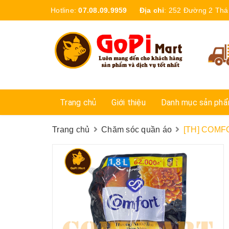
Hotline:
07.08.09.9959
Địa chỉ
:
252 Đường 2 Thá
Trang chủ
Giới thiệu
Danh mục sản ph
Trang chủ
Chăm sóc quần áo
[TH] COMFOR