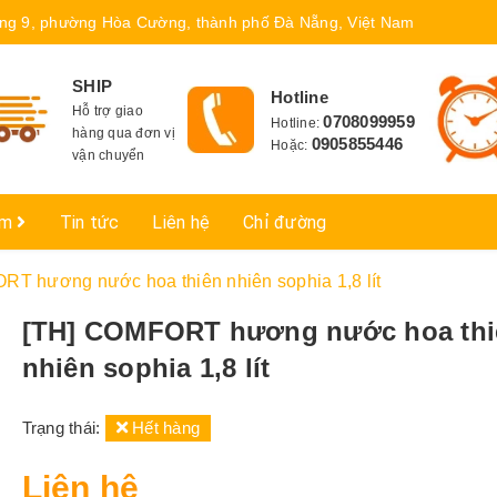
ng 9, phường Hòa Cường, thành phố Đà Nẵng, Việt Nam
SHIP
Hotline
Hỗ trợ giao
0708099959
Hotline:
hàng qua đơn vị
0905855446
Hoặc:
vận chuyển
ẩm
Tin tức
Liên hệ
Chỉ đường
T hương nước hoa thiên nhiên sophia 1,8 lít
[TH] COMFORT hương nước hoa thi
nhiên sophia 1,8 lít
Trạng thái:
Hết hàng
Liên hệ