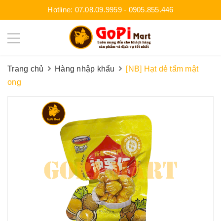
Hotline:
07.08.09.9959
-
0905.855.446
Trang chủ
Hàng nhập khẩu
[NB] Hạt dẻ tẩm mật
ong