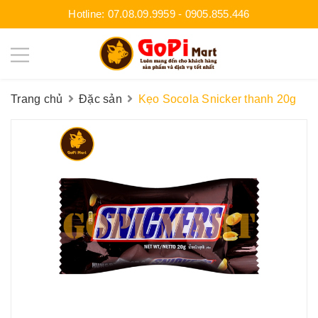
Hotline:
07.08.09.9959
-
0905.855.446
Trang chủ
Đặc sản
Kẹo Socola Snicker thanh 20g