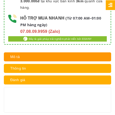
3.000.000đ
tại khu vực bán kính
3km
quanh cửa
hàng.
Từ 07:00 AM–01:00
HỖ TRỢ MUA NHANH
(
PM hàng ngày)
07.08.09.9959 (Zalo)
Đây là giải pháp trải nghiệm phát triển bởi EGANY
Mô tả
Thông tin
Đánh giá