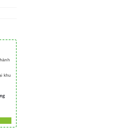
thành
ại khu
àng