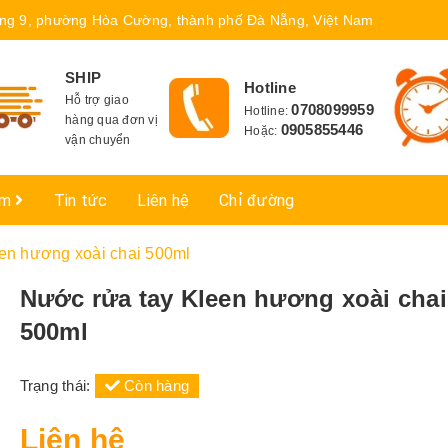
ng 9, phường Hòa Cường, thành phố Đà Nẵng, Việt Nam
SHIP
Hotline
Hỗ trợ giao
0708099959
Hotline:
hàng qua đơn vị
0905855446
Hoặc:
vận chuyển
ẩm
Tin tức
Liên hệ
Chỉ đường
en hương xoài chai 500ml
Nước rửa tay Kleen hương xoài chai
500ml
Trạng thái:
Còn hàng
Liên hệ