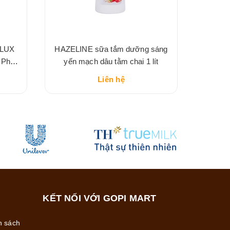
 LUX
HAZELINE sữa tắm dưỡng sáng
HAZEL
 Pháp
yến mạch dâu tằm chai 1 lít
ma
Liên hệ
KẾT NỐI VỚI GOPI MART
h sách