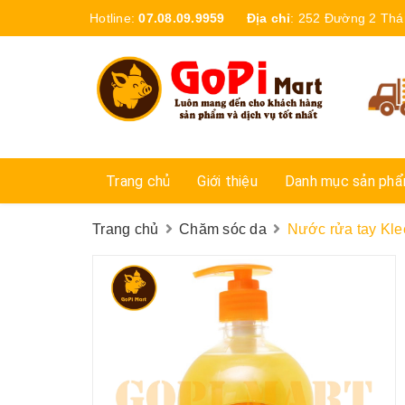
Hotline:
07.08.09.9959
Địa chỉ
:
252 Đường 2 Thá
Trang chủ
Giới thiệu
Danh mục sản ph
Trang chủ
Chăm sóc da
Nước rửa tay Kle