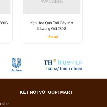
 280G
Kẹo Hoa Quả Trái Cây Mix
ILkwang Gói 280G
Liên hệ
KẾT NỐI VỚI GOPI MART
h sách