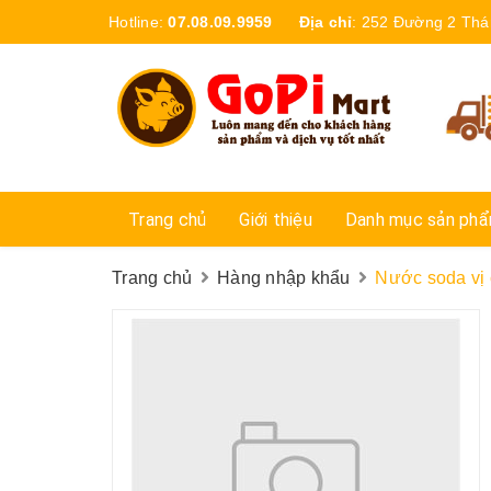
Hotline:
07.08.09.9959
Địa chỉ
:
252 Đường 2 Thá
Trang chủ
Giới thiệu
Danh mục sản ph
Trang chủ
Hàng nhập khẩu
Nước soda vị