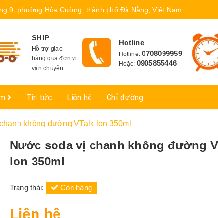
ng 9, phường Hòa Cường, thành phố Đà Nẵng, Việt Nam
SHIP
Hotline
Hỗ trợ giao
0708099959
Hotline:
hàng qua đơn vị
0905855446
Hoặc:
vận chuyển
ẩm
Tin tức
Liên hệ
Chỉ đường
 chanh không đường VTalk lon 350ml
Nước soda vị chanh không đường V
lon 350ml
Trạng thái:
Còn hàng
Liên hệ