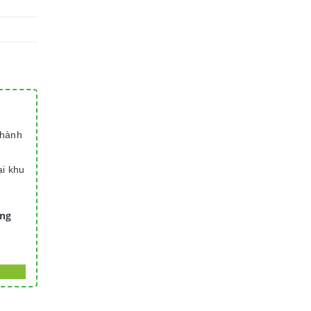
thành
ại khu
àng