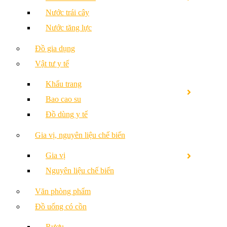
Nước trái cây
Nước tăng lực
Đồ gia dụng
Vật tư y tế
Khẩu trang
Bao cao su
Đồ dùng y tế
Gia vị, nguyên liệu chế biến
Gia vị
Nguyên liệu chế biến
Văn phòng phẩm
Đồ uống có cồn
Rượu