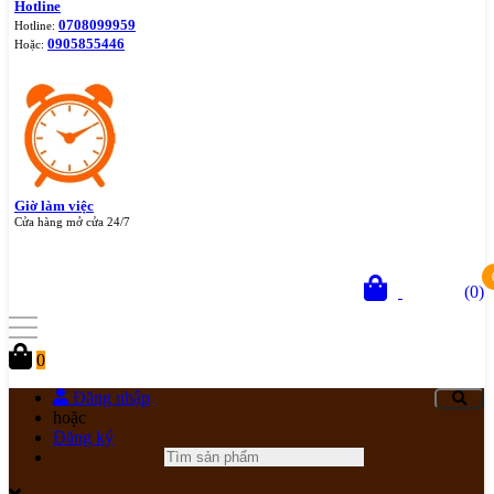
Hotline
0708099959
Hotline:
0905855446
Hoặc:
Giờ làm việc
Cửa hàng mở cửa 24/7
(
0
)
Giỏ hàng
0
Đăng nhập
hoặc
Đăng ký