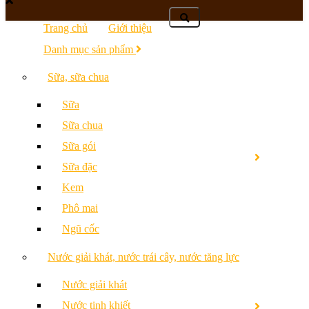
Trang chủ
Giới thiệu
Danh mục sản phẩm
Sữa, sữa chua
Sữa
Sữa chua
Sữa gói
Sữa đặc
Kem
Phô mai
Ngũ cốc
Nước giải khát, nước trái cây, nước tăng lực
Nước giải khát
Nước tinh khiết