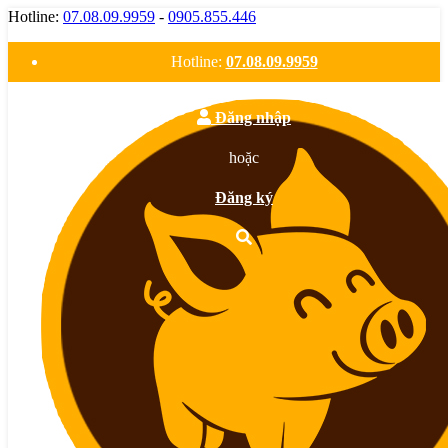
Hotline:
07.08.09.9959
-
0905.855.446
Hotline:
07.08.09.9959
Đăng nhập
hoặc
Đăng ký